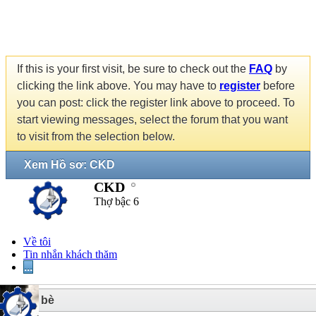
If this is your first visit, be sure to check out the
FAQ
by
clicking the link above. You may have to
register
before
you can post: click the register link above to proceed. To
start viewing messages, select the forum that you want
to visit from the selection below.
Xem Hồ sơ: CKD
CKD
Thợ bậc 6
Về tôi
Tin nhắn khách thăm
...
5
Bạn bè