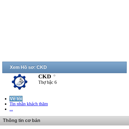
Xem Hồ sơ: CKD
CKD
Thợ bậc 6
Về tôi
Tin nhắn khách thăm
...
Thông tin cơ bản