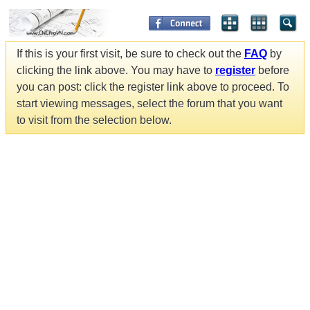
If this is your first visit, be sure to check out the
FAQ
by
clicking the link above. You may have to
register
before
you can post: click the register link above to proceed. To
start viewing messages, select the forum that you want
to visit from the selection below.