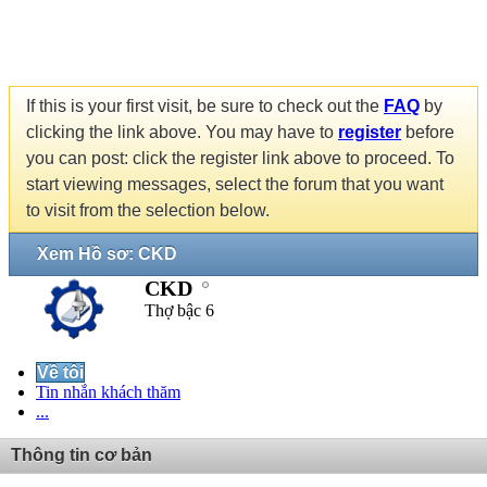
If this is your first visit, be sure to check out the
FAQ
by
clicking the link above. You may have to
register
before
you can post: click the register link above to proceed. To
start viewing messages, select the forum that you want
to visit from the selection below.
Xem Hồ sơ: CKD
CKD
Thợ bậc 6
Về tôi
Tin nhắn khách thăm
...
Thông tin cơ bản