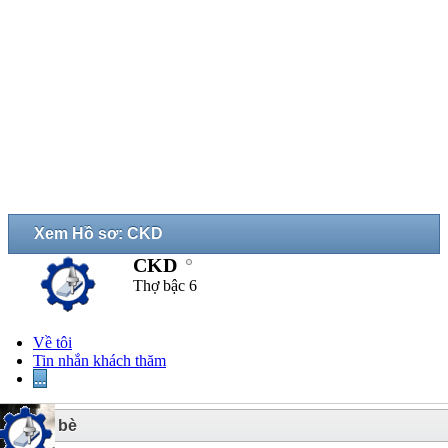
Xem Hồ sơ: CKD
CKD
Thợ bậc 6
Về tôi
Tin nhắn khách thăm
...
5
Bạn bè