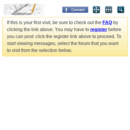
If this is your first visit, be sure to check out the
FAQ
by
clicking the link above. You may have to
register
before
you can post: click the register link above to proceed. To
start viewing messages, select the forum that you want
to visit from the selection below.