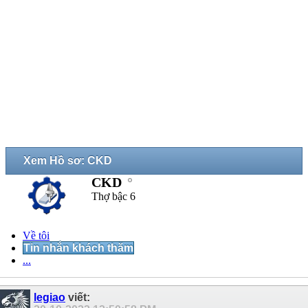
Xem Hồ sơ: CKD
CKD
Thợ bậc 6
Về tôi
Tin nhắn khách thăm
...
legiao
viết: