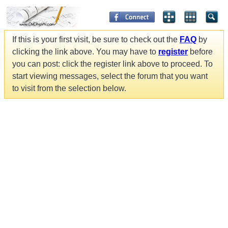
If this is your first visit, be sure to check out the
FAQ
by
clicking the link above. You may have to
register
before
you can post: click the register link above to proceed. To
start viewing messages, select the forum that you want
to visit from the selection below.