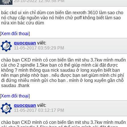
20-10-2022
12:50:58 PM
bác ckd ui xin chỉ dùm con biến tần rexroth 3610 làm sao cho
nó chạy cấp nguồn vào nó hiện chử poff không biết làm sao
nửa xin bác cứu dùm
[
Xem đối thoại
]
quocquan
viết:
11-05-2017
03:59:29 PM
chào bạn CKD mình có con biến tần mit shu 3.7kw mình muốn
cài cho 2 spindle 1.5kw bạn có thể giúp mình cài đặt được
không ? mình thông qua nick saudau ở long xuyên biết bạn
nên mạn phép nhờ bạn . nếu được bạn set giùm mình chi phí
đi đứng nhiêu mình gửi cho bạn . mình ở long xuyên gần chỗ
saudau .thank
[
Xem đối thoại
]
quocquan
viết:
11-05-2017
03:12:17 PM
chào bạn CKD mình có con biến tần mit shu 3.7kw mình muốn