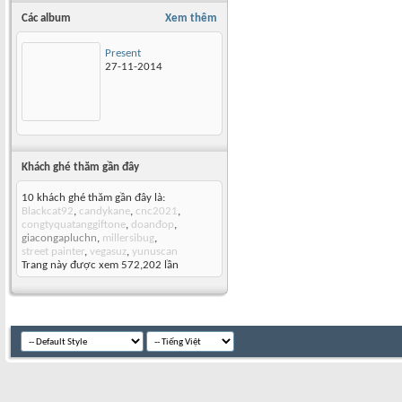
Các album
Xem thêm
Present
27-11-2014
Khách ghé thăm gần đây
10 khách ghé thăm gần đây là:
Blackcat92
,
candykane
,
cnc2021
,
congtyquatanggiftone
,
doanđop
,
giacongapluchn
,
millersibug
,
street painter
,
vegasuz
,
yunuscan
Trang này được xem 572,202 lần