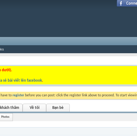
nks
n dưới).
a sẻ bài viết lên facebook
.
y have to
register
before you can post: click the register link above to proceed. To start view
 khách thăm
Về tôi
Bạn bè
Photos