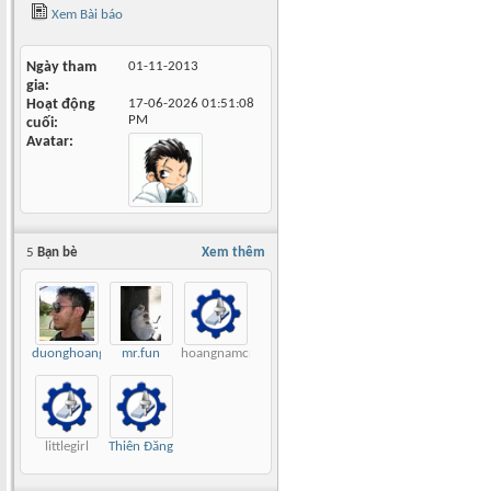
Xem Bài báo
Ngày tham
01-11-2013
gia
Hoạt động
17-06-2026
01:51:08
PM
cuối
Avatar
5
Bạn bè
Xem thêm
duonghoang
mr.fun
hoangnamcnc
littlegirl
Thiên Đăng