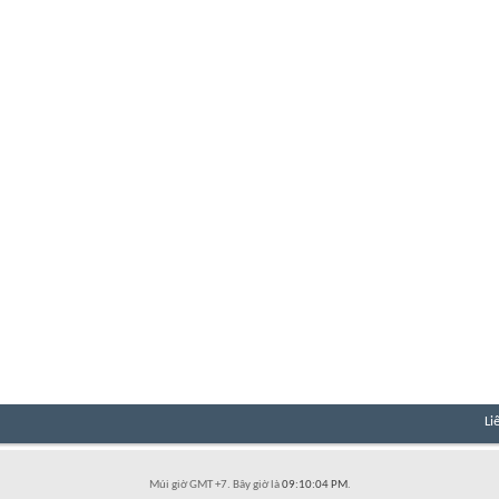
Li
Múi giờ GMT +7. Bây giờ là
09:10:04 PM
.