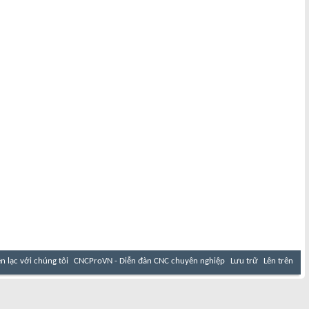
ên lạc với chúng tôi
CNCProVN - Diễn đàn CNC chuyên nghiệp
Lưu trữ
Lên trên