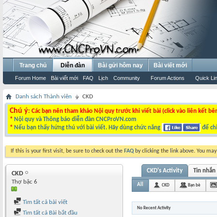
Trang chủ
Diễn đàn
Bài gửi hôm nay
Bài viết mới
Forum Home
Bài viết mới
FAQ
Lịch
Community
Forum Actions
Quick Li
Danh sách Thành viên
CKD
Chú ý
: Các bạn nên tham khảo Nội quy trước khi viết bài (click vào liên kết bê
*
Nội quy và Thông báo diễn đàn CNCProVN.com
*
Nếu bạn thấy hứng thú với bài viết. Hãy dùng chức năng
để chi
If this is your first visit, be sure to check out the
FAQ
by clicking the link above. You ma
CKD's Activity
Tin nhắn
CKD
Thợ bậc 6
All
CKD
Bạn bè
Tìm tất cả bài viết
No Recent Activity
Tìm tất cả Bài bắt đầu