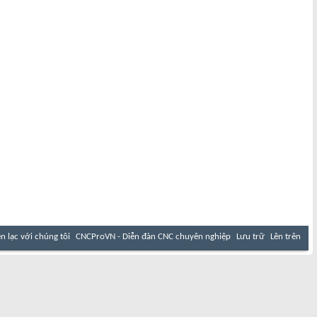
ên lạc với chúng tôi
CNCProVN - Diễn đàn CNC chuyên nghiệp
Lưu trữ
Lên trên