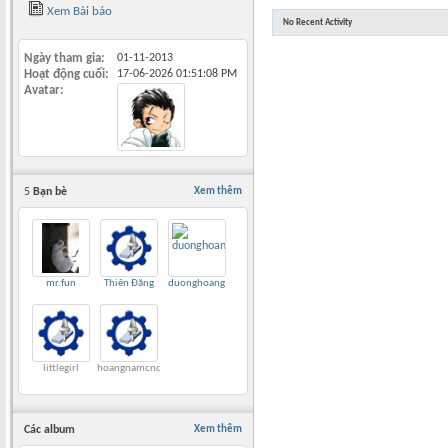
Xem Bài báo
No Recent Activity
Ngày tham gia
01-11-2013
Hoạt động cuối
17-06-2026
01:51:08 PM
Avatar
5
Bạn bè
Xem thêm
mr.fun
Thiên Đăng
duonghoang
littlegirl
hoangnamcnc
Các album
Xem thêm