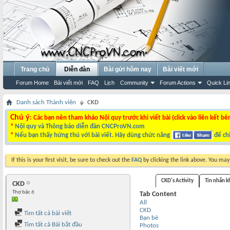
Trang chủ
Diễn đàn
Bài gửi hôm nay
Bài viết mới
Forum Home
Bài viết mới
FAQ
Lịch
Community
Forum Actions
Quick Li
Danh sách Thành viên
CKD
Chú ý
: Các bạn nên tham khảo Nội quy trước khi viết bài (click vào liên kết bê
*
Nội quy và Thông báo diễn đàn CNCProVN.com
*
Nếu bạn thấy hứng thú với bài viết. Hãy dùng chức năng
để chi
If this is your first visit, be sure to check out the
FAQ
by clicking the link above. You ma
CKD's Activity
Tin nhắn 
CKD
Thợ bậc 6
Tab Content
All
CKD
Tìm tất cả bài viết
Bạn bè
Tìm tất cả Bài bắt đầu
Photos