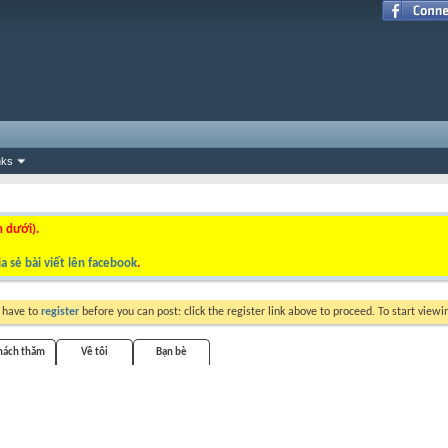
nks
n dưới).
a sẻ bài viết lên facebook
.
y have to
register
before you can post: click the register link above to proceed. To start view
khách thăm
Về tôi
Bạn bè