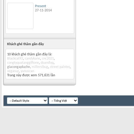
Present
27-11-2014
Khách ghé thăm gần đây
10 khách ghé thăm gần đây là:
Blackcat92
,
candykane
,
cnc2021
,
congtyquatanggiftone
,
doanđop
,
giacongapluchn
,
millersibug
,
street painter
,
vegasuz
,
yunuscan
Trang này được xem 571,631 lần