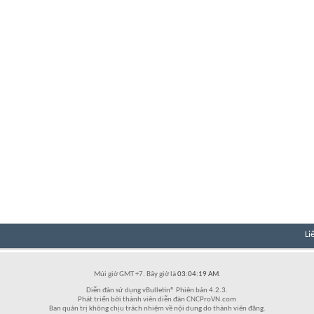
Li
Múi giờ GMT +7. Bây giờ là
03:04:19 AM
.
Diễn đàn sử dụng vBulletin® Phiên bản 4.2.3.
Phát triển bởi thành viên diễn đàn CNCProVN.com
Ban quản trị không chịu trách nhiệm về nội dung do thành viên đăng.