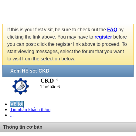
If this is your first visit, be sure to check out the
FAQ
by
clicking the link above. You may have to
register
before
you can post: click the register link above to proceed. To
start viewing messages, select the forum that you want
to visit from the selection below.
Xem Hồ sơ: CKD
CKD
Thợ bậc 6
Về tôi
Tin nhắn khách thăm
...
Thông tin cơ bản