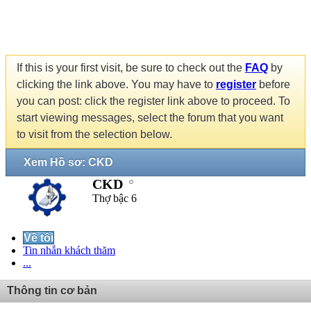
If this is your first visit, be sure to check out the
FAQ
by
clicking the link above. You may have to
register
before
you can post: click the register link above to proceed. To
start viewing messages, select the forum that you want
to visit from the selection below.
Xem Hồ sơ: CKD
CKD
Thợ bậc 6
Về tôi
Tin nhắn khách thăm
...
Thông tin cơ bản