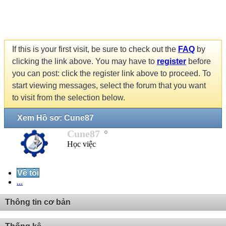
If this is your first visit, be sure to check out the
FAQ
by
clicking the link above. You may have to
register
before
you can post: click the register link above to proceed. To
start viewing messages, select the forum that you want
to visit from the selection below.
Xem Hồ sơ: Cune87
Cune87
Học việc
Về tôi
...
Thông tin cơ bản