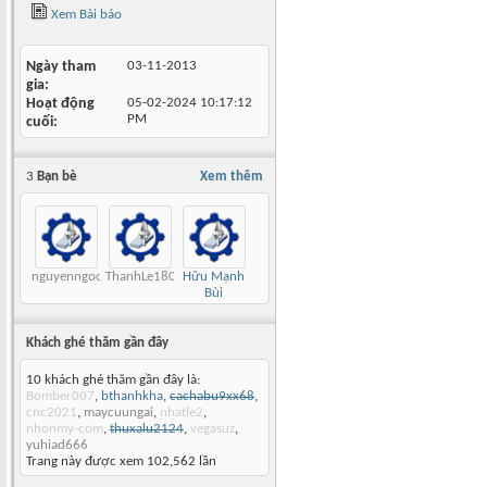
Xem Bài báo
Ngày tham
03-11-2013
gia
Hoạt động
05-02-2024
10:17:12
PM
cuối
3
Bạn bè
Xem thêm
nguyenngoctuan
ThanhLe180568
Hữu Mạnh
Bùi
Khách ghé thăm gần đây
10 khách ghé thăm gần đây là:
Bomber007
,
bthanhkha
,
cachabu9xx68
,
cnc2021
,
maycuungai
,
nhatle2
,
nhonmy-com
,
thuxalu2124
,
vegasuz
,
yuhiad666
Trang này được xem 102,562 lần