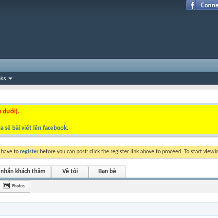
nks
n dưới).
a sẻ bài viết lên facebook
.
y have to
register
before you can post: click the register link above to proceed. To start view
 nhắn khách thăm
Về tôi
Bạn bè
Photos