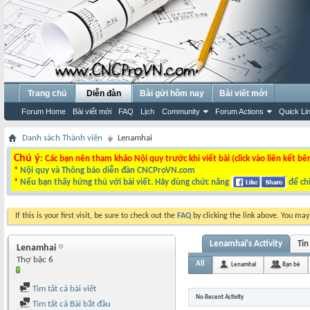
Trang chủ
Diễn đàn
Bài gửi hôm nay
Bài viết mới
Forum Home
Bài viết mới
FAQ
Lịch
Community
Forum Actions
Quick Li
Danh sách Thành viên
Lenamhai
Chú ý
: Các bạn nên tham khảo Nội quy trước khi viết bài (click vào liên kết bê
*
Nội quy và Thông báo diễn đàn CNCProVN.com
*
Nếu bạn thấy hứng thú với bài viết. Hãy dùng chức năng
để chi
If this is your first visit, be sure to check out the
FAQ
by clicking the link above. You ma
Lenamhai's Activity
Tin
Lenamhai
Thợ bậc 6
All
Lenamhai
Bạn bè
Tìm tất cả bài viết
No Recent Activity
Tìm tất cả Bài bắt đầu