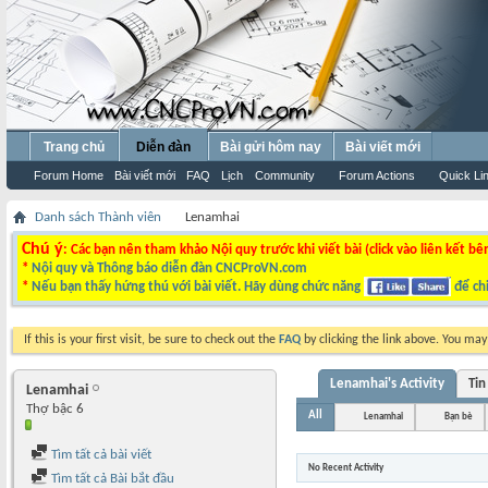
Trang chủ
Diễn đàn
Bài gửi hôm nay
Bài viết mới
Forum Home
Bài viết mới
FAQ
Lịch
Community
Forum Actions
Quick Li
Danh sách Thành viên
Lenamhai
Chú ý
: Các bạn nên tham khảo Nội quy trước khi viết bài (click vào liên kết bê
*
Nội quy và Thông báo diễn đàn CNCProVN.com
*
Nếu bạn thấy hứng thú với bài viết. Hãy dùng chức năng
để chi
If this is your first visit, be sure to check out the
FAQ
by clicking the link above. You ma
Lenamhai's Activity
Tin
Lenamhai
Thợ bậc 6
All
Lenamhai
Bạn bè
Tìm tất cả bài viết
No Recent Activity
Tìm tất cả Bài bắt đầu