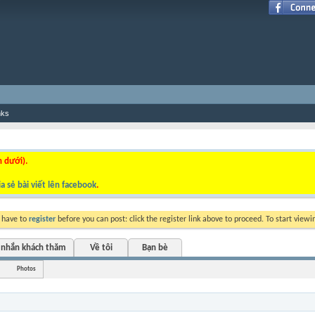
nks
n dưới).
a sẻ bài viết lên facebook
.
y have to
register
before you can post: click the register link above to proceed. To start view
 nhắn khách thăm
Về tôi
Bạn bè
Photos