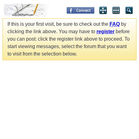
If this is your first visit, be sure to check out the
FAQ
by
clicking the link above. You may have to
register
before
you can post: click the register link above to proceed. To
start viewing messages, select the forum that you want
to visit from the selection below.