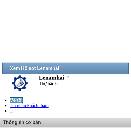
Xem Hồ sơ: Lenamhai
Lenamhai
Thợ bậc 6
Về tôi
Tin nhắn khách thăm
...
Thông tin cơ bản