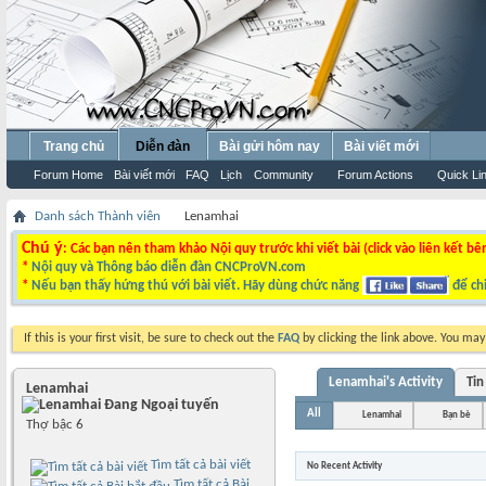
Trang chủ
Diễn đàn
Bài gửi hôm nay
Bài viết mới
Forum Home
Bài viết mới
FAQ
Lịch
Community
Forum Actions
Quick Li
Danh sách Thành viên
Lenamhai
Chú ý
: Các bạn nên tham khảo Nội quy trước khi viết bài (click vào liên kết bê
*
Nội quy và Thông báo diễn đàn CNCProVN.com
*
Nếu bạn thấy hứng thú với bài viết. Hãy dùng chức năng
để chi
If this is your first visit, be sure to check out the
FAQ
by clicking the link above. You ma
Lenamhai's Activity
Tin
Lenamhai
All
Lenamhai
Bạn bè
Thợ bậc 6
Tìm tất cả bài viết
No Recent Activity
Tìm tất cả Bài