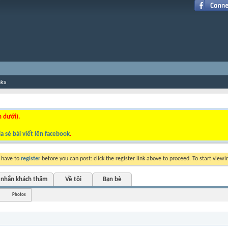
nks
n dưới).
a sẻ bài viết lên facebook
.
y have to
register
before you can post: click the register link above to proceed. To start view
 nhắn khách thăm
Về tôi
Bạn bè
Photos