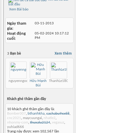
bắt đầu
Xem Bài báo
Ngày tham
03-11-2013
gia
Hoạt động
05-02-2024
10:17:12
PM
cuối
3
Bạn bè
Xem thêm
nguyenngoctuan
Hữu Mạnh
ThanhLe180568
Bùi
Khách ghé thăm gần đây
10 khách ghé thăm gần đây là:
Bomber007
,
bthanhkha
,
cachabu9xx68
,
cnc2021
,
maycuungai
,
nhatle2
,
nhonmy-com
,
thuxalu2124
,
vegasuz
,
yuhiad666
Trang này được xem 102,567 lần