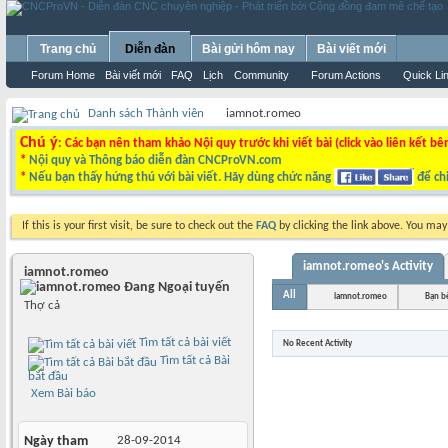
Trang chủ
Diễn đàn
Bài gửi hôm nay
Bài viết mới
Forum Home
Bài viết mới
FAQ
Lịch
Community
Forum Actions
Quick Li
Danh sách Thành viên
iamnot.romeo
Chú ý
: Các bạn nên tham khảo Nội quy trước khi viết bài (click vào liên kết bê
*
Nội quy và Thông báo diễn đàn CNCProVN.com
*
Nếu bạn thấy hứng thú với bài viết. Hãy dùng chức năng
để chi
If this is your first visit, be sure to check out the
FAQ
by clicking the link above. You ma
iamnot.romeo's Activity
iamnot.romeo
All
iamnot.romeo
Bạn b
Thợ cả
Tìm tất cả bài viết
No Recent Activity
Tìm tất cả Bài
bắt đầu
Xem Bài báo
Ngày tham
28-09-2014