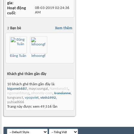
gia
Hoạt động
08-03-2019
02:24:36
AM
cuối
2
Bạn bè
Xem thêm
Đăng Tuấn
lehoongf
Khách ghé thăm gần đây
10 khách ghé thăm gần đây là:
bigame5687
,
maycuungai
,
Namtony01
,
ngomanhtung
,
nhonmy-com
,
trandanne
,
tungvanct
,
vpopviet
,
vtnh1992
,
yuhiad666
Trang này được xem 49,516 lần