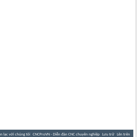
ên lạc với chúng tôi
CNCProVN - Diễn đàn CNC chuyên nghiệp
Lưu trữ
Lên trên