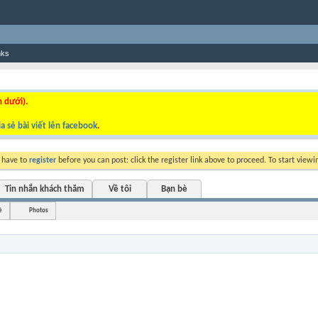
nks
n dưới).
a sẻ bài viết lên facebook
.
y have to
register
before you can post: click the register link above to proceed. To start view
Tin nhắn khách thăm
Về tôi
Bạn bè
è
Photos