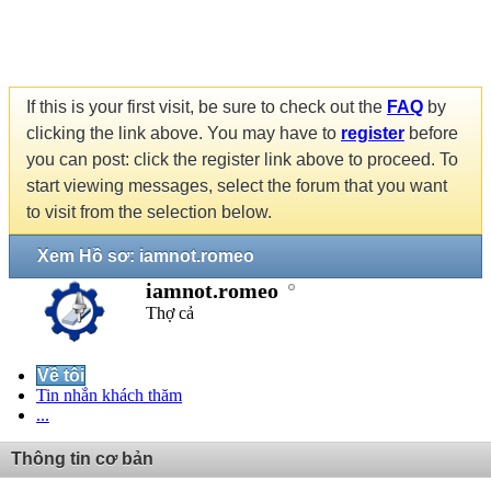
If this is your first visit, be sure to check out the
FAQ
by
clicking the link above. You may have to
register
before
you can post: click the register link above to proceed. To
start viewing messages, select the forum that you want
to visit from the selection below.
Xem Hồ sơ: iamnot.romeo
iamnot.romeo
Thợ cả
Về tôi
Tin nhắn khách thăm
...
Thông tin cơ bản