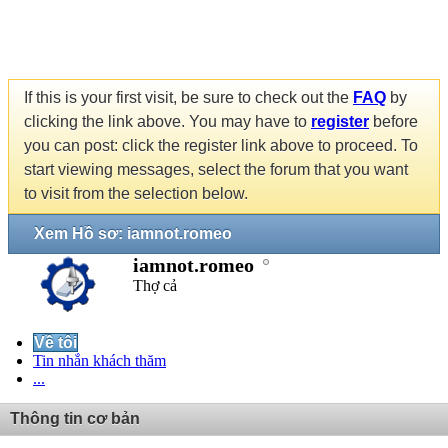
If this is your first visit, be sure to check out the
FAQ
by
clicking the link above. You may have to
register
before
you can post: click the register link above to proceed. To
start viewing messages, select the forum that you want
to visit from the selection below.
Xem Hồ sơ: iamnot.romeo
iamnot.romeo
Thợ cả
Về tôi
Tin nhắn khách thăm
...
Thông tin cơ bản