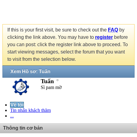
If this is your first visit, be sure to check out the
FAQ
by
clicking the link above. You may have to
register
before
you can post: click the register link above to proceed. To
start viewing messages, select the forum that you want
to visit from the selection below.
Xem Hồ sơ: Tuấn
Tuấn
Sì pam mờ
Về tôi
Tin nhắn khách thăm
...
Thông tin cơ bản