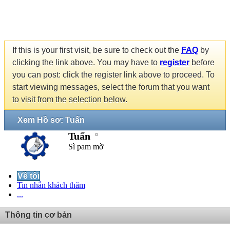
If this is your first visit, be sure to check out the
FAQ
by
clicking the link above. You may have to
register
before
you can post: click the register link above to proceed. To
start viewing messages, select the forum that you want
to visit from the selection below.
Xem Hồ sơ: Tuấn
Tuấn
Sì pam mờ
Về tôi
Tin nhắn khách thăm
...
Thông tin cơ bản