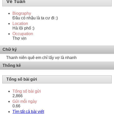
Về Tuấn
Biography
Đâu có nhậu là ta cư đi :)
Location
Hà lội phố :)
Occupation
Thợ vịn
Chữ ký
Thanh niên quê em chỉ lấy vợ là nhanh
Thống kê
Tổng số bài gửi
Tổng số bài gửi
2,866
Gửi mỗi ngày
0.66
Tìm tất cả bài viết