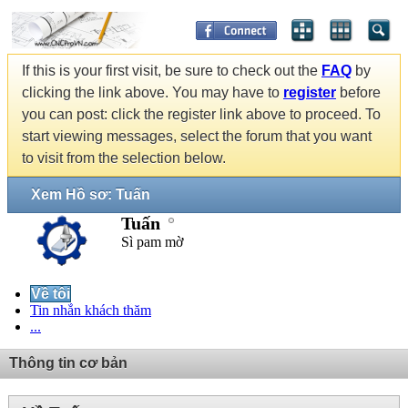
If this is your first visit, be sure to check out the
FAQ
by
clicking the link above. You may have to
register
before
you can post: click the register link above to proceed. To
start viewing messages, select the forum that you want
to visit from the selection below.
Xem Hồ sơ: Tuấn
Tuấn
Sì pam mờ
Về tôi
Tin nhắn khách thăm
...
Thông tin cơ bản