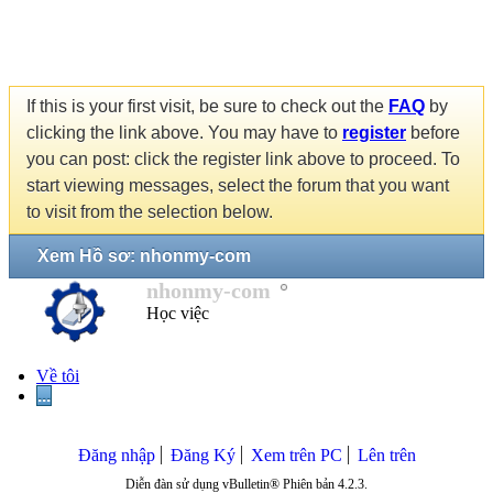
If this is your first visit, be sure to check out the
FAQ
by
clicking the link above. You may have to
register
before
you can post: click the register link above to proceed. To
start viewing messages, select the forum that you want
to visit from the selection below.
Xem Hồ sơ: nhonmy-com
nhonmy-com
Học việc
Về tôi
...
Đăng nhập
Đăng Ký
Xem trên PC
Lên trên
Diễn đàn sử dụng vBulletin® Phiên bản 4.2.3.