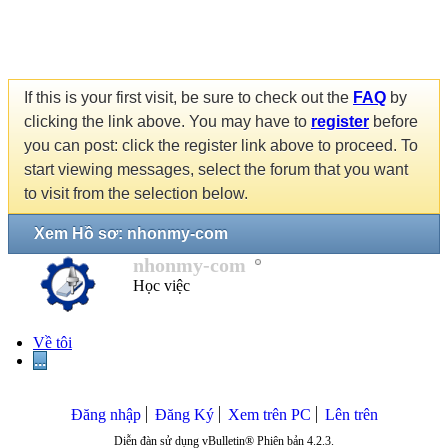
If this is your first visit, be sure to check out the
FAQ
by
clicking the link above. You may have to
register
before
you can post: click the register link above to proceed. To
start viewing messages, select the forum that you want
to visit from the selection below.
Xem Hồ sơ: nhonmy-com
nhonmy-com
Học việc
Về tôi
...
Đăng nhập
Đăng Ký
Xem trên PC
Lên trên
Diễn đàn sử dụng vBulletin® Phiên bản 4.2.3.