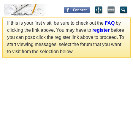
If this is your first visit, be sure to check out the
FAQ
by
clicking the link above. You may have to
register
before
you can post: click the register link above to proceed. To
start viewing messages, select the forum that you want
to visit from the selection below.