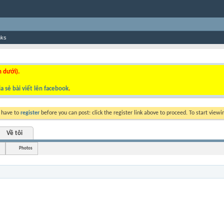
nks
n dưới).
a sẻ bài viết lên facebook
.
y have to
register
before you can post: click the register link above to proceed. To start view
Về tôi
Photos