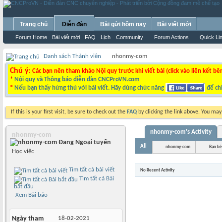
Trang chủ
Diễn đàn
Bài gửi hôm nay
Bài viết mới
Forum Home
Bài viết mới
FAQ
Lịch
Community
Forum Actions
Quick Li
Danh sách Thành viên
nhonmy-com
Chú ý
: Các bạn nên tham khảo Nội quy trước khi viết bài (click vào liên kết bê
*
Nội quy và Thông báo diễn đàn CNCProVN.com
*
Nếu bạn thấy hứng thú với bài viết. Hãy dùng chức năng
để chi
If this is your first visit, be sure to check out the
FAQ
by clicking the link above. You ma
nhonmy-com's Activity
nhonmy-com
All
nhonmy-com
Bạn bè
Học việc
Tìm tất cả bài viết
No Recent Activity
Tìm tất cả Bài
bắt đầu
Xem Bài báo
Ngày tham
18-02-2021