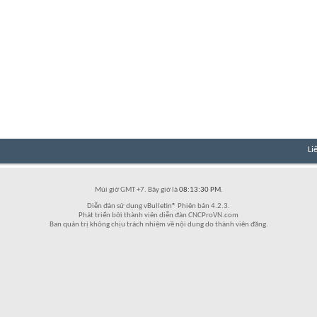
Li
Múi giờ GMT +7. Bây giờ là
08:13:30 PM
.
Diễn đàn sử dụng vBulletin® Phiên bản 4.2.3.
Phát triển bởi thành viên diễn đàn CNCProVN.com
Ban quản trị không chịu trách nhiệm về nội dung do thành viên đăng.