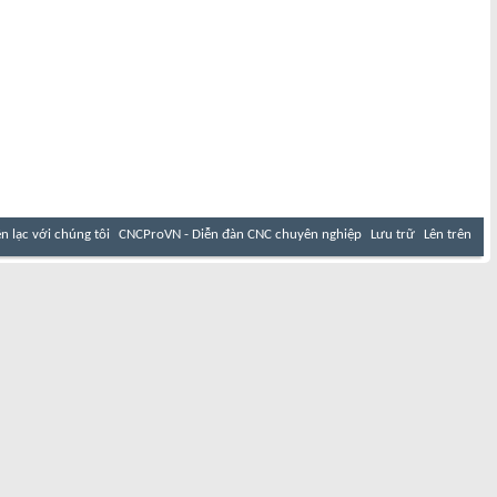
ên lạc với chúng tôi
CNCProVN - Diễn đàn CNC chuyên nghiệp
Lưu trữ
Lên trên