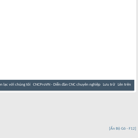
ên lạc với chúng tôi
CNCProVN - Diễn đàn CNC chuyên nghiệp
Lưu trữ
Lên trên
[Ẩn Bộ Gõ - F12]