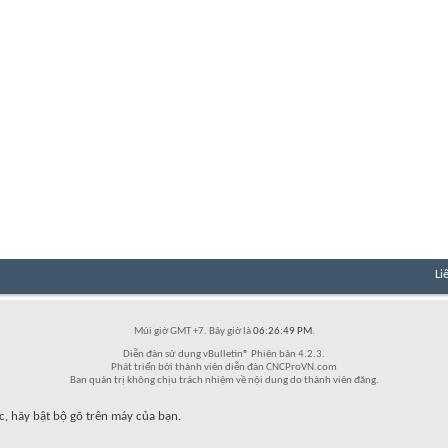
Li
Múi giờ GMT +7. Bây giờ là
06:26:49 PM
.
Diễn đàn sử dụng vBulletin® Phiên bản 4.2.3.
Phát triển bởi thành viên diễn đàn CNCProVN.com
Ban quản trị không chịu trách nhiệm về nội dung do thành viên đăng.
c, hãy bật bộ gõ trên máy của bạn.