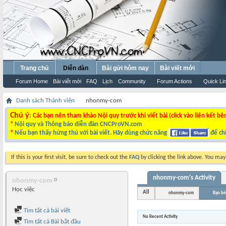
Trang chủ
Diễn đàn
Bài gửi hôm nay
Bài viết mới
Forum Home
Bài viết mới
FAQ
Lịch
Community
Forum Actions
Quick Li
Danh sách Thành viên
nhonmy-com
Chú ý
: Các bạn nên tham khảo Nội quy trước khi viết bài (click vào liên kết bê
*
Nội quy và Thông báo diễn đàn CNCProVN.com
*
Nếu bạn thấy hứng thú với bài viết. Hãy dùng chức năng
để chi
If this is your first visit, be sure to check out the
FAQ
by clicking the link above. You ma
nhonmy-com's Activity
nhonmy-com
Học việc
All
nhonmy-com
Bạn bè
Tìm tất cả bài viết
No Recent Activity
Tìm tất cả Bài bắt đầu