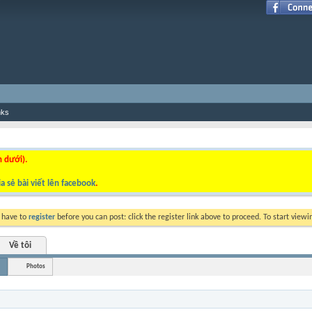
nks
n dưới).
a sẻ bài viết lên facebook
.
y have to
register
before you can post: click the register link above to proceed. To start view
Về tôi
Photos