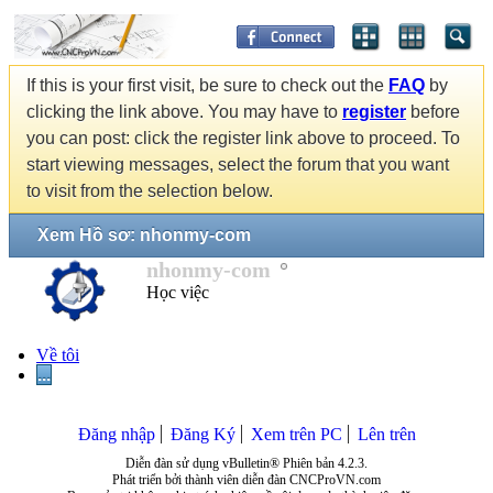
If this is your first visit, be sure to check out the
FAQ
by
clicking the link above. You may have to
register
before
you can post: click the register link above to proceed. To
start viewing messages, select the forum that you want
to visit from the selection below.
Xem Hồ sơ: nhonmy-com
nhonmy-com
Học việc
Về tôi
...
Đăng nhập
Đăng Ký
Xem trên PC
Lên trên
Diễn đàn sử dụng vBulletin® Phiên bản 4.2.3.
Phát triển bởi thành viên diễn đàn CNCProVN.com