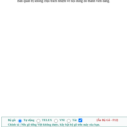
Ban quản trị không chịu trách nhiệm về nội dung do thành viên đăng.
Bộ gõ:
Tự động
TELEX
VNI
Tắt
[Ẩn Bộ Gõ - F12]
Chính tả | Nếu gõ tiếng Việt không được, hãy bật bộ gõ trên máy của bạn.