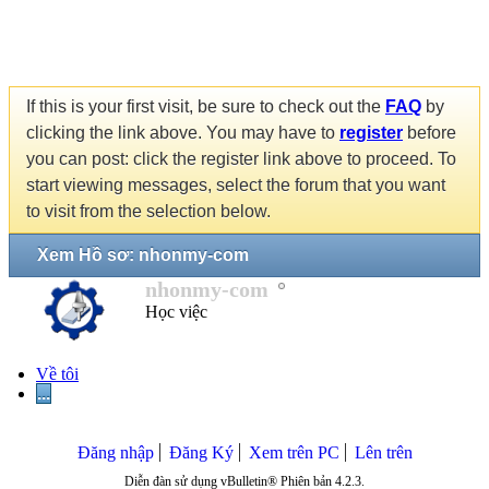
If this is your first visit, be sure to check out the
FAQ
by
clicking the link above. You may have to
register
before
you can post: click the register link above to proceed. To
start viewing messages, select the forum that you want
to visit from the selection below.
Xem Hồ sơ: nhonmy-com
nhonmy-com
Học việc
Về tôi
...
Đăng nhập
Đăng Ký
Xem trên PC
Lên trên
Diễn đàn sử dụng vBulletin® Phiên bản 4.2.3.