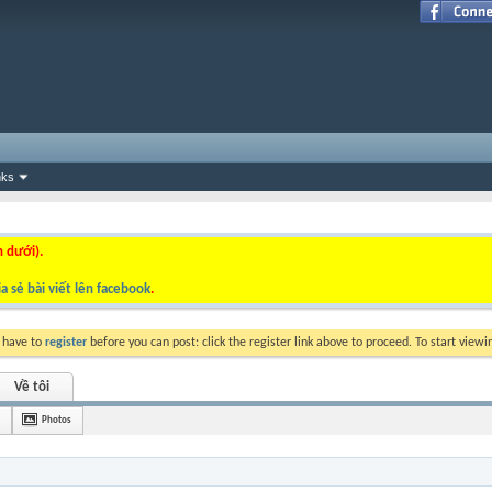
nks
n dưới).
a sẻ bài viết lên facebook
.
y have to
register
before you can post: click the register link above to proceed. To start view
Về tôi
Photos