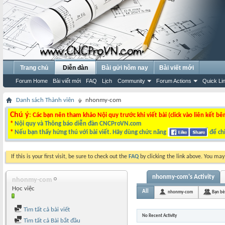
Trang chủ
Diễn đàn
Bài gửi hôm nay
Bài viết mới
Forum Home
Bài viết mới
FAQ
Lịch
Community
Forum Actions
Quick Li
Danh sách Thành viên
nhonmy-com
Chú ý
: Các bạn nên tham khảo Nội quy trước khi viết bài (click vào liên kết bê
*
Nội quy và Thông báo diễn đàn CNCProVN.com
*
Nếu bạn thấy hứng thú với bài viết. Hãy dùng chức năng
để chi
If this is your first visit, be sure to check out the
FAQ
by clicking the link above. You ma
nhonmy-com's Activity
nhonmy-com
Học việc
All
nhonmy-com
Bạn bè
Tìm tất cả bài viết
No Recent Activity
Tìm tất cả Bài bắt đầu