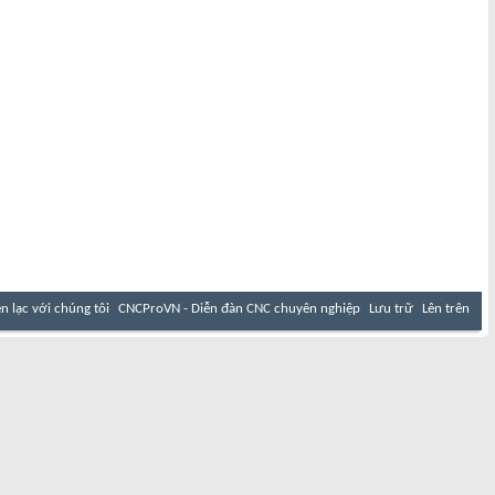
ên lạc với chúng tôi
CNCProVN - Diễn đàn CNC chuyên nghiệp
Lưu trữ
Lên trên