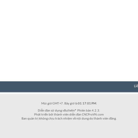
Li
Múi giờ GMT +7. Bây giờ là
01:17:01 PM
.
Diễn đàn sử dụng vBulletin® Phiên bản 4.2.3.
Phát triển bởi thành viên diễn đàn CNCProVN.com
Ban quản trị không chịu trách nhiệm về nội dung do thành viên đăng.