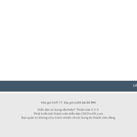
Li
Múi giờ GMT +7. Bây giờ là
04:26:05 PM
.
Diễn đàn sử dụng vBulletin® Phiên bản 4.2.3.
Phát triển bởi thành viên diễn đàn CNCProVN.com
Ban quản trị không chịu trách nhiệm về nội dung do thành viên đăng.