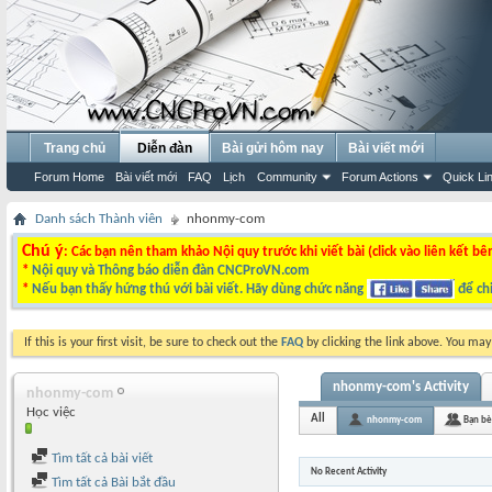
Trang chủ
Diễn đàn
Bài gửi hôm nay
Bài viết mới
Forum Home
Bài viết mới
FAQ
Lịch
Community
Forum Actions
Quick Li
Danh sách Thành viên
nhonmy-com
Chú ý
: Các bạn nên tham khảo Nội quy trước khi viết bài (click vào liên kết bê
*
Nội quy và Thông báo diễn đàn CNCProVN.com
*
Nếu bạn thấy hứng thú với bài viết. Hãy dùng chức năng
để chi
If this is your first visit, be sure to check out the
FAQ
by clicking the link above. You ma
nhonmy-com's Activity
nhonmy-com
Học việc
All
nhonmy-com
Bạn bè
Tìm tất cả bài viết
No Recent Activity
Tìm tất cả Bài bắt đầu