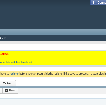
nks
n dưới).
a sẻ bài viết lên facebook
.
y have to
register
before you can post: click the register link above to proceed. To start view
Về tôi
Photos