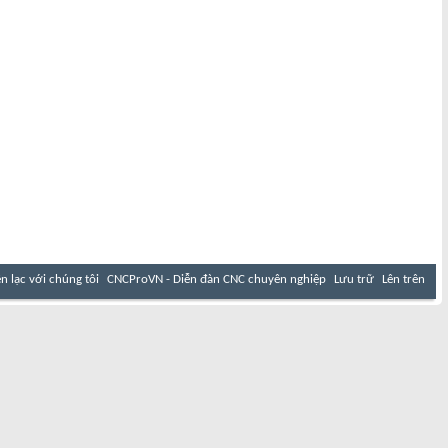
ên lạc với chúng tôi
CNCProVN - Diễn đàn CNC chuyên nghiệp
Lưu trữ
Lên trên