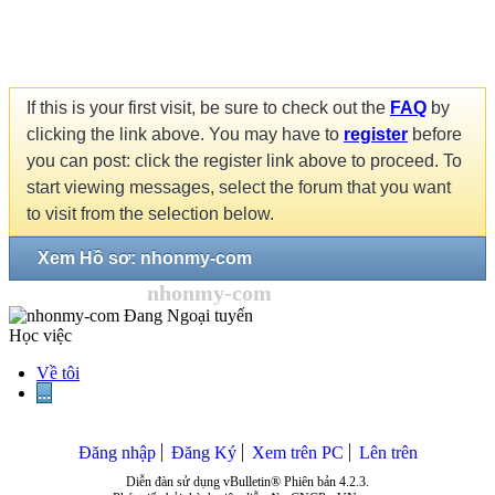
If this is your first visit, be sure to check out the
FAQ
by
clicking the link above. You may have to
register
before
you can post: click the register link above to proceed. To
start viewing messages, select the forum that you want
to visit from the selection below.
Xem Hồ sơ: nhonmy-com
nhonmy-com
Học việc
Về tôi
...
Đăng nhập
Đăng Ký
Xem trên PC
Lên trên
Diễn đàn sử dụng vBulletin® Phiên bản 4.2.3.