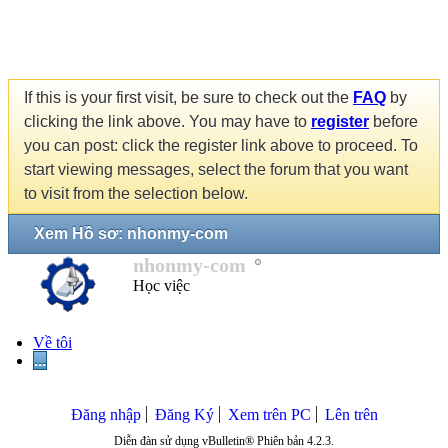
If this is your first visit, be sure to check out the
FAQ
by
clicking the link above. You may have to
register
before
you can post: click the register link above to proceed. To
start viewing messages, select the forum that you want
to visit from the selection below.
Xem Hồ sơ: nhonmy-com
nhonmy-com
Học việc
Về tôi
...
Đăng nhập
Đăng Ký
Xem trên PC
Lên trên
Diễn đàn sử dụng vBulletin® Phiên bản 4.2.3.