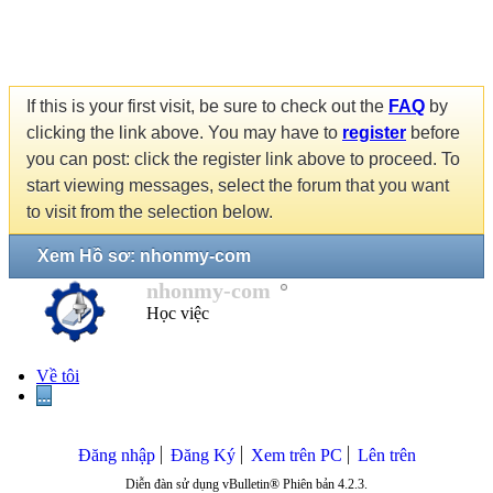
If this is your first visit, be sure to check out the
FAQ
by
clicking the link above. You may have to
register
before
you can post: click the register link above to proceed. To
start viewing messages, select the forum that you want
to visit from the selection below.
Xem Hồ sơ: nhonmy-com
nhonmy-com
Học việc
Về tôi
...
Đăng nhập
Đăng Ký
Xem trên PC
Lên trên
Diễn đàn sử dụng vBulletin® Phiên bản 4.2.3.