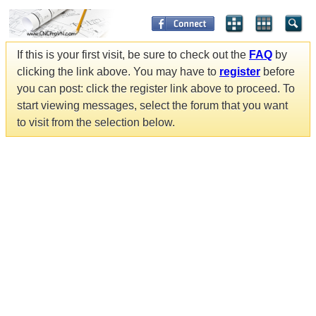
If this is your first visit, be sure to check out the
FAQ
by
clicking the link above. You may have to
register
before
you can post: click the register link above to proceed. To
start viewing messages, select the forum that you want
to visit from the selection below.