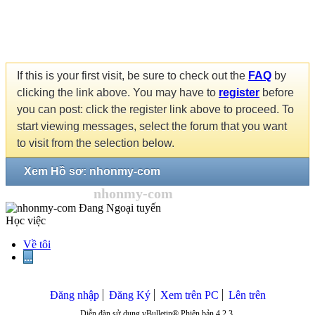
If this is your first visit, be sure to check out the
FAQ
by
clicking the link above. You may have to
register
before
you can post: click the register link above to proceed. To
start viewing messages, select the forum that you want
to visit from the selection below.
Xem Hồ sơ: nhonmy-com
nhonmy-com
Học việc
Về tôi
...
Đăng nhập
Đăng Ký
Xem trên PC
Lên trên
Diễn đàn sử dụng vBulletin® Phiên bản 4.2.3.