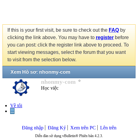
If this is your first visit, be sure to check out the
FAQ
by
clicking the link above. You may have to
register
before
you can post: click the register link above to proceed. To
start viewing messages, select the forum that you want
to visit from the selection below.
Xem Hồ sơ: nhonmy-com
nhonmy-com
Học việc
Về tôi
...
Đăng nhập
Đăng Ký
Xem trên PC
Lên trên
Diễn đàn sử dụng vBulletin® Phiên bản 4.2.3.