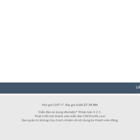
Li
Múi giờ GMT +7. Bây giờ là
04:27:39 AM
.
Diễn đàn sử dụng vBulletin® Phiên bản 4.2.3.
Phát triển bởi thành viên diễn đàn CNCProVN.com
Ban quản trị không chịu trách nhiệm về nội dung do thành viên đăng.