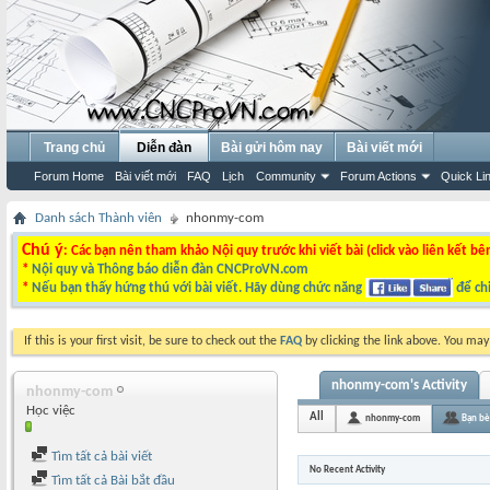
Trang chủ
Diễn đàn
Bài gửi hôm nay
Bài viết mới
Forum Home
Bài viết mới
FAQ
Lịch
Community
Forum Actions
Quick Li
Danh sách Thành viên
nhonmy-com
Chú ý
: Các bạn nên tham khảo Nội quy trước khi viết bài (click vào liên kết bê
*
Nội quy và Thông báo diễn đàn CNCProVN.com
*
Nếu bạn thấy hứng thú với bài viết. Hãy dùng chức năng
để chi
If this is your first visit, be sure to check out the
FAQ
by clicking the link above. You ma
nhonmy-com's Activity
nhonmy-com
Học việc
All
nhonmy-com
Bạn bè
Tìm tất cả bài viết
No Recent Activity
Tìm tất cả Bài bắt đầu