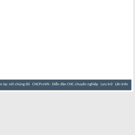
ên lạc với chúng tôi
CNCProVN - Diễn đàn CNC chuyên nghiệp
Lưu trữ
Lên trên