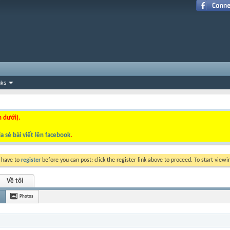
nks
n dưới).
a sẻ bài viết lên facebook
.
y have to
register
before you can post: click the register link above to proceed. To start view
Về tôi
Photos