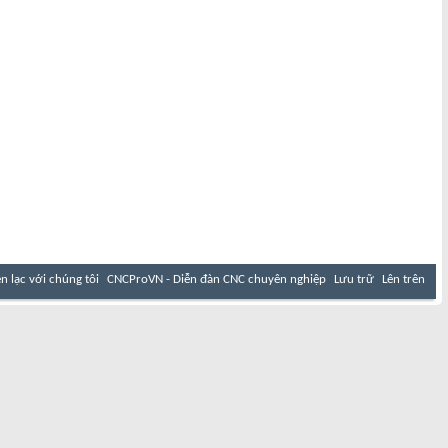
ên lạc với chúng tôi
CNCProVN - Diễn đàn CNC chuyên nghiệp
Lưu trữ
Lên trên