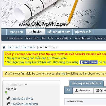
Trang chủ
Diễn đàn
Bài gửi hôm nay
Bài viết mới
Forum Home
Bài viết mới
FAQ
Lịch
Community
Forum Actions
Quick Li
Danh sách Thành viên
nhonmy-com
Chú ý
: Các bạn nên tham khảo Nội quy trước khi viết bài (click vào liên kết bê
*
Nội quy và Thông báo diễn đàn CNCProVN.com
*
Nếu bạn thấy hứng thú với bài viết. Hãy dùng chức năng
để chi
If this is your first visit, be sure to check out the
FAQ
by clicking the link above. You ma
nhonmy-com's Activity
nhonmy-com
Học việc
All
nhonmy-com
Bạn bè
Tìm tất cả bài viết
No Recent Activity
Tìm tất cả Bài bắt đầu