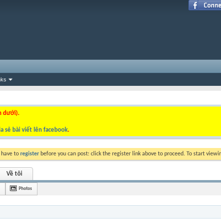
nks
n dưới).
a sẻ bài viết lên facebook
.
y have to
register
before you can post: click the register link above to proceed. To start view
Về tôi
Photos