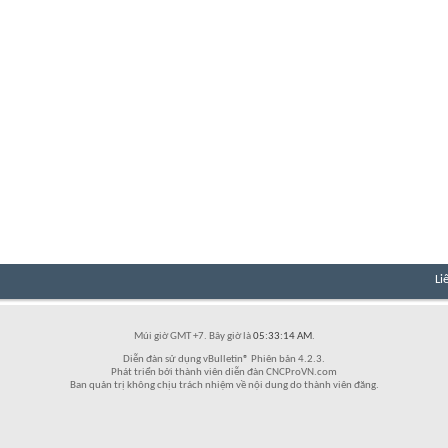
Li
Múi giờ GMT +7. Bây giờ là
05:33:14 AM
.
Diễn đàn sử dụng vBulletin® Phiên bản 4.2.3.
Phát triển bởi thành viên diễn đàn CNCProVN.com
Ban quản trị không chịu trách nhiệm về nội dung do thành viên đăng.