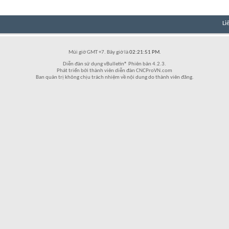
Li
Múi giờ GMT +7. Bây giờ là
02:21:51 PM
.
Diễn đàn sử dụng vBulletin® Phiên bản 4.2.3.
Phát triển bởi thành viên diễn đàn CNCProVN.com
Ban quản trị không chịu trách nhiệm về nội dung do thành viên đăng.