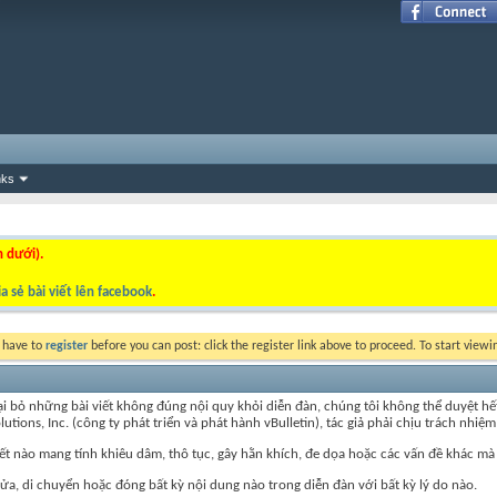
nks
n dưới).
a sẻ bài viết lên facebook
.
y have to
register
before you can post: click the register link above to proceed. To start view
ỏ những bài viết không đúng nội quy khỏi diễn đàn, chúng tôi không thể duyệt hết nội
ns, Inc. (công ty phát triển và phát hành vBulletin), tác giả phải chịu trách nhiệm 
iết nào mang tính khiêu dâm, thô tục, gây hằn khích, đe dọa hoặc các vấn đề khác mà
, di chuyển hoặc đóng bất kỳ nội dung nào trong diễn đàn với bất kỳ lý do nào.