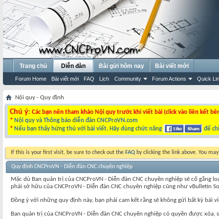
Trang chủ
Diễn đàn
Bài gửi hôm nay
Bài viết mới
Forum Home
Bài viết mới
FAQ
Lịch
Community
Forum Actions
Quick Li
Nội quy - Quy định
Chú ý
: Các bạn nên tham khảo Nội quy trước khi viết bài (click vào liên kết bê
*
Nội quy và Thông báo diễn đàn CNCProVN.com
*
Nếu bạn thấy hứng thú với bài viết. Hãy dùng chức năng
để chi
If this is your first visit, be sure to check out the
FAQ
by clicking the link above. You ma
Quy định CNCProVN - Diễn đàn CNC chuyên nghiệp
Mặc dù Ban quản trị của CNCProVN - Diễn đàn CNC chuyên nghiệp sẽ cố gắng loại b
phải sở hữu của CNCProVN - Diễn đàn CNC chuyên nghiệp cũng như vBulletin Solutio
Đồng ý với những quy định này, bạn phải cam kết rằng sẽ không gửi bất kỳ bài v
Ban quản trị của CNCProVN - Diễn đàn CNC chuyên nghiệp có quyền được xóa, sửa