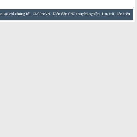
ên lạc với chúng tôi
CNCProVN - Diễn đàn CNC chuyên nghiệp
Lưu trữ
Lên trên