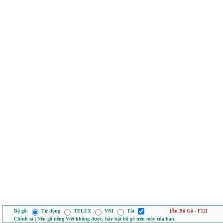
Bộ gõ:
Tự động
TELEX
VNI
Tắt
[Ẩn Bộ Gõ - F12]
Chính tả | Nếu gõ tiếng Việt không được, hãy bật bộ gõ trên máy của bạn.