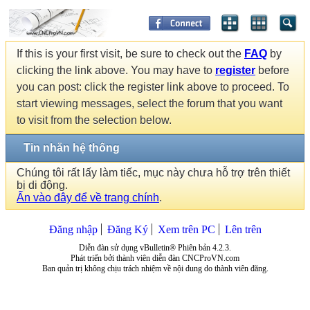
If this is your first visit, be sure to check out the
FAQ
by
clicking the link above. You may have to
register
before
you can post: click the register link above to proceed. To
start viewing messages, select the forum that you want
to visit from the selection below.
Tin nhắn hệ thống
Chúng tôi rất lấy làm tiếc, mục này chưa hỗ trợ trên thiết
bị di động.
Ấn vào đây để về trang chính
.
Đăng nhập
Đăng Ký
Xem trên PC
Lên trên
Diễn đàn sử dụng vBulletin® Phiên bản 4.2.3.
Phát triển bởi thành viên diễn đàn CNCProVN.com
Ban quản trị không chịu trách nhiệm về nội dung do thành viên đăng.