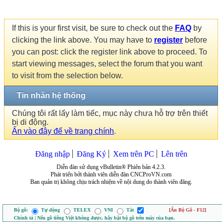
If this is your first visit, be sure to check out the
FAQ
by
clicking the link above. You may have to
register
before
you can post: click the register link above to proceed. To
start viewing messages, select the forum that you want
to visit from the selection below.
Tin nhắn hệ thống
Chúng tôi rất lấy làm tiếc, mục này chưa hỗ trợ trên thiết
bị di động.
Ấn vào đây để về trang chính
.
Đăng nhập
Đăng Ký
Xem trên PC
Lên trên
Diễn đàn sử dụng vBulletin® Phiên bản 4.2.3.
Phát triển bởi thành viên diễn đàn CNCProVN.com
Ban quản trị không chịu trách nhiệm về nội dung do thành viên đăng.
Bộ gõ:
Tự động
TELEX
VNI
Tắt
[Ẩn Bộ Gõ - F12]
Chính tả | Nếu gõ tiếng Việt không được, hãy bật bộ gõ trên máy của bạn.