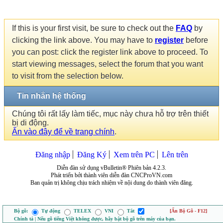
If this is your first visit, be sure to check out the
FAQ
by
clicking the link above. You may have to
register
before
you can post: click the register link above to proceed. To
start viewing messages, select the forum that you want
to visit from the selection below.
Tin nhắn hệ thống
Chúng tôi rất lấy làm tiếc, mục này chưa hỗ trợ trên thiết
bị di động.
Ấn vào đây để về trang chính
.
Đăng nhập
Đăng Ký
Xem trên PC
Lên trên
Diễn đàn sử dụng vBulletin® Phiên bản 4.2.3.
Phát triển bởi thành viên diễn đàn CNCProVN.com
Ban quản trị không chịu trách nhiệm về nội dung do thành viên đăng.
Bộ gõ:
Tự động
TELEX
VNI
Tắt
[Ẩn Bộ Gõ - F12]
Chính tả | Nếu gõ tiếng Việt không được, hãy bật bộ gõ trên máy của bạn.