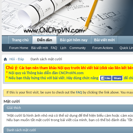
Trang chủ
Diễn đàn
Bài gửi hôm nay
Bài viết mới
Forum Home
Bài viết mới
FAQ
Lịch
Community
Forum Actions
Quick Li
Hỏi - Đáp
Danh sách mặt cười
Chú ý
: Các bạn nên tham khảo Nội quy trước khi viết bài (click vào liên kết bê
*
Nội quy và Thông báo diễn đàn CNCProVN.com
*
Nếu bạn thấy hứng thú với bài viết. Hãy dùng chức năng
để chi
If this is your first visit, be sure to check out the
FAQ
by clicking the link above. You ma
Mặt cười
Giải thích
'Mặt cười là hình ảnh nhỏ mà có thể sử dụng để thể hiện biểu cảm hoặc cảm xú
Nếu bạn muốn tắt mặt cười trong bài viết của mình, bạn có thể bỏ đánh dấu 'Tắ
Danh sách mặt cười