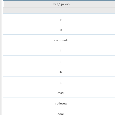
Ký tự gõ vào
:p
:o
:confused:
;)
:)
:D
:(
:mad:
:rolleyes:
:cool: