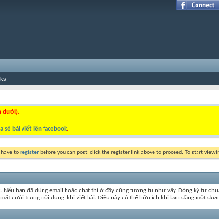
nks
n dưới).
a sẻ bài viết lên facebook
.
y have to
register
before you can post: click the register link above to proceed. To start view
c. Nếu bạn đã dùng email hoặc chat thì ở đây cũng tương tự như vậy. Dòng ký tự ch
t mặt cười trong nội dung' khi viết bài. Điều này có thể hữu ích khi bạn đăng một 