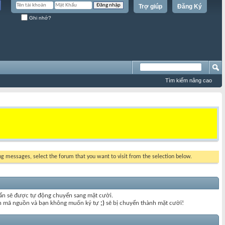
Trợ giúp
Đăng Ký
Ghi nhớ?
Tìm kiếm nâng cao
ing messages, select the forum that you want to visit from the selection below.
uẩn sẽ được tự động chuyển sang mặt cười.
đoạn mã nguồn và bạn không muốn ký tự
;)
sẽ bị chuyển thành mặt cười!