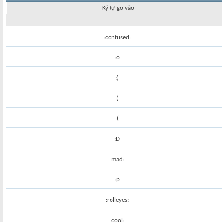
Ký tự gõ vào
:confused:
:o
;)
:)
:(
:D
:mad:
:p
:rolleyes:
:cool: