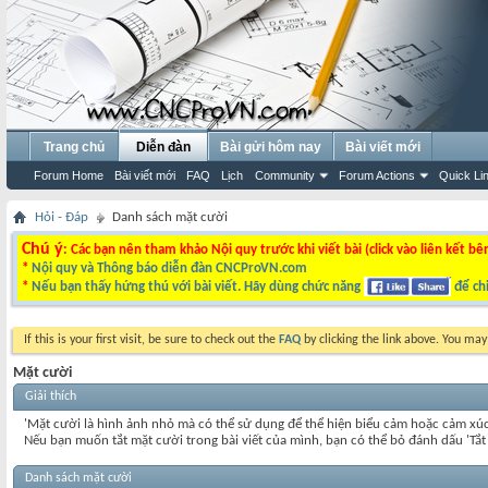
Trang chủ
Diễn đàn
Bài gửi hôm nay
Bài viết mới
Forum Home
Bài viết mới
FAQ
Lịch
Community
Forum Actions
Quick Li
Hỏi - Đáp
Danh sách mặt cười
Chú ý
: Các bạn nên tham khảo Nội quy trước khi viết bài (click vào liên kết bê
*
Nội quy và Thông báo diễn đàn CNCProVN.com
*
Nếu bạn thấy hứng thú với bài viết. Hãy dùng chức năng
để chi
If this is your first visit, be sure to check out the
FAQ
by clicking the link above. You ma
Mặt cười
Giải thích
'Mặt cười là hình ảnh nhỏ mà có thể sử dụng để thể hiện biểu cảm hoặc cảm xú
Nếu bạn muốn tắt mặt cười trong bài viết của mình, bạn có thể bỏ đánh dấu 'Tắ
Danh sách mặt cười