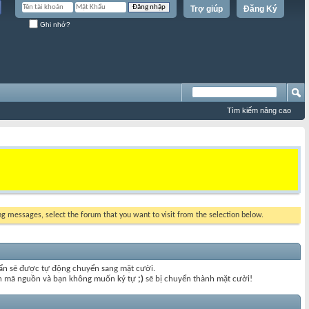
Trợ giúp
Đăng Ký
Ghi nhớ?
Tìm kiếm nâng cao
ing messages, select the forum that you want to visit from the selection below.
uẩn sẽ được tự động chuyển sang mặt cười.
đoạn mã nguồn và bạn không muốn ký tự
;)
sẽ bị chuyển thành mặt cười!