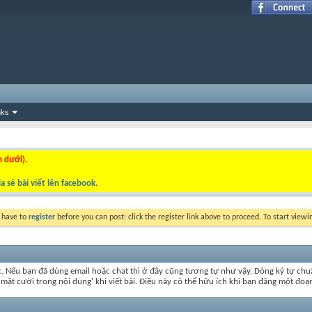
nks
n dưới).
a sẻ bài viết lên facebook
.
y have to
register
before you can post: click the register link above to proceed. To start view
c. Nếu bạn đã dùng email hoặc chat thì ở đây cũng tương tự như vậy. Dòng ký tự ch
t mặt cười trong nội dung' khi viết bài. Điều này có thể hữu ích khi bạn đăng một 