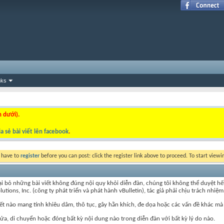
nks
n dưới).
a sẻ bài viết lên facebook
.
y have to
register
before you can post: click the register link above to proceed. To start view
ỏ những bài viết không đúng nội quy khỏi diễn đàn, chúng tôi không thể duyệt hết nội
ns, Inc. (công ty phát triển và phát hành vBulletin), tác giả phải chịu trách nhiệm 
iết nào mang tính khiêu dâm, thô tục, gây hằn khích, đe dọa hoặc các vấn đề khác mà
, di chuyển hoặc đóng bất kỳ nội dung nào trong diễn đàn với bất kỳ lý do nào.