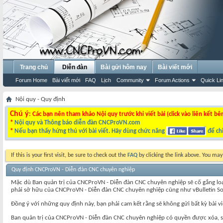
Trang chủ
Diễn đàn
Bài gửi hôm nay
Bài viết mới
Forum Home
Bài viết mới
FAQ
Lịch
Community
Forum Actions
Quick Li
Nội quy - Quy định
Chú ý
: Các bạn nên tham khảo Nội quy trước khi viết bài (click vào liên kết bê
*
Nội quy và Thông báo diễn đàn CNCProVN.com
*
Nếu bạn thấy hứng thú với bài viết. Hãy dùng chức năng
để chi
If this is your first visit, be sure to check out the
FAQ
by clicking the link above. You ma
Quy định CNCProVN - Diễn đàn CNC chuyên nghiệp
Mặc dù Ban quản trị của CNCProVN - Diễn đàn CNC chuyên nghiệp sẽ cố gắng loại b
phải sở hữu của CNCProVN - Diễn đàn CNC chuyên nghiệp cũng như vBulletin Solutio
Đồng ý với những quy định này, bạn phải cam kết rằng sẽ không gửi bất kỳ bài v
Ban quản trị của CNCProVN - Diễn đàn CNC chuyên nghiệp có quyền được xóa, sửa