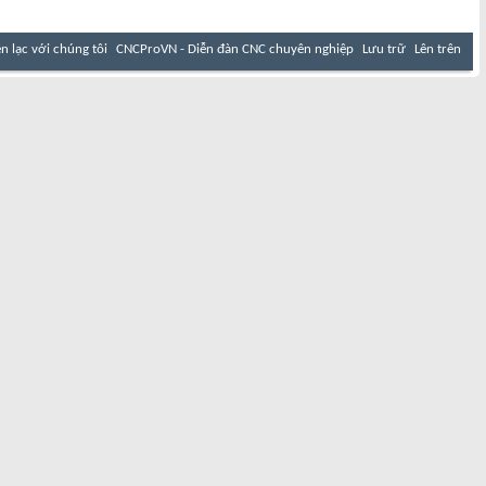
ên lạc với chúng tôi
CNCProVN - Diễn đàn CNC chuyên nghiệp
Lưu trữ
Lên trên