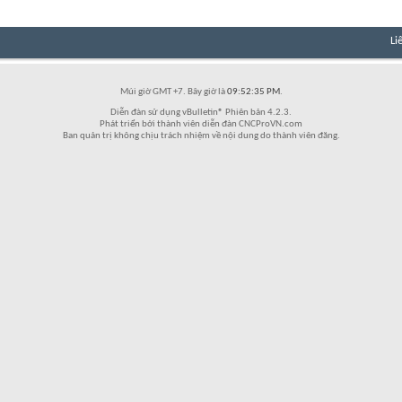
Li
Múi giờ GMT +7. Bây giờ là
09:52:35 PM
.
Diễn đàn sử dụng vBulletin® Phiên bản 4.2.3.
Phát triển bởi thành viên diễn đàn CNCProVN.com
Ban quản trị không chịu trách nhiệm về nội dung do thành viên đăng.