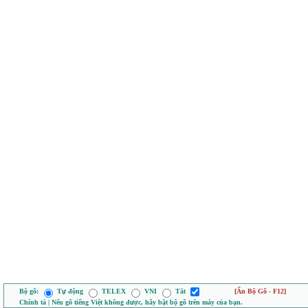
Bộ gõ:
Tự động
TELEX
VNI
Tắt
[Ẩn Bộ Gõ - F12]
Chính tả | Nếu gõ tiếng Việt không được, hãy bật bộ gõ trên máy của bạn.