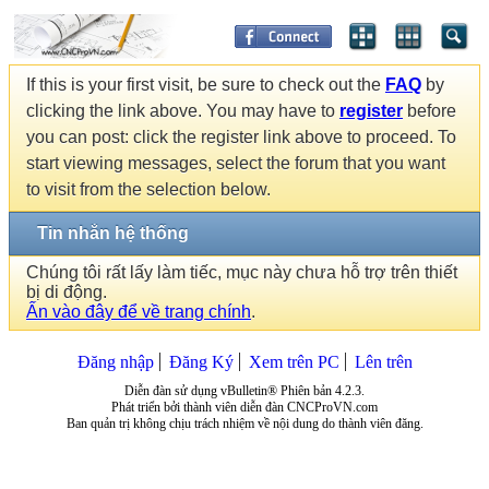
If this is your first visit, be sure to check out the
FAQ
by
clicking the link above. You may have to
register
before
you can post: click the register link above to proceed. To
start viewing messages, select the forum that you want
to visit from the selection below.
Tin nhắn hệ thống
Chúng tôi rất lấy làm tiếc, mục này chưa hỗ trợ trên thiết
bị di động.
Ấn vào đây để về trang chính
.
Đăng nhập
Đăng Ký
Xem trên PC
Lên trên
Diễn đàn sử dụng vBulletin® Phiên bản 4.2.3.
Phát triển bởi thành viên diễn đàn CNCProVN.com
Ban quản trị không chịu trách nhiệm về nội dung do thành viên đăng.