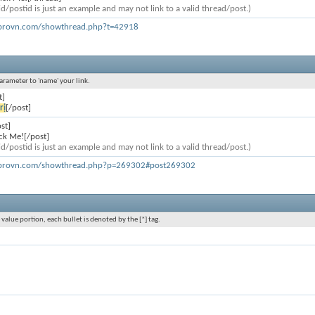
d/postid is just an example and may not link to a valid thread/post.)
cprovn.com/showthread.php?t=42918
parameter to 'name' your link.
t]
rị
[/post]
st]
ck Me![/post]
d/postid is just an example and may not link to a valid thread/post.)
cprovn.com/showthread.php?p=269302#post269302
 value portion, each bullet is denoted by the [*] tag.