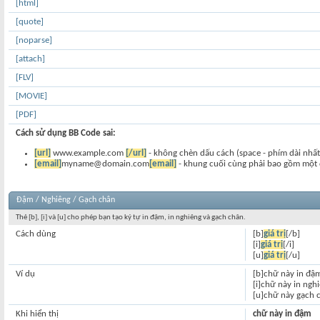
[html]
[quote]
[noparse]
[attach]
[FLV]
[MOVIE]
[PDF]
Cách sử dụng BB Code sai:
[url]
www.example.com
[/url]
- không chèn dấu cách (space - phím dài nhất
[email]
myname@domain.com
[email]
- khung cuối cùng phải bao gồm một 
Đậm / Nghiêng / Gạch chân
Thẻ [b], [i] và [u] cho phép bạn tạo ký tự in đậm, in nghiêng và gạch chân.
Cách dùng
[b]
giá trị
[/b]
[i]
giá trị
[/i]
[u]
giá trị
[/u]
Ví dụ
[b]chữ này in đậ
[i]chữ này in nghi
[u]chữ này gạch 
Khi hiển thị
chữ này in đậm