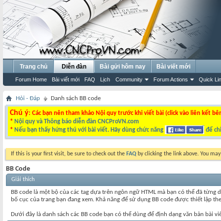
Trang chủ
Diễn đàn
Bài gửi hôm nay
Bài viết mới
Forum Home
Bài viết mới
FAQ
Lịch
Community
Forum Actions
Quick Li
Hỏi - Đáp
Danh sách BB code
Chú ý
: Các bạn nên tham khảo Nội quy trước khi viết bài (click vào liên kết bê
*
Nội quy và Thông báo diễn đàn CNCProVN.com
*
Nếu bạn thấy hứng thú với bài viết. Hãy dùng chức năng
để chi
If this is your first visit, be sure to check out the
FAQ
by clicking the link above. You ma
BB Code
Giải thích
BB code là một bộ của các tag dựa trên ngôn ngữ HTML mà bạn có thể đã từng d
bố cục của trang bạn đang xem. Khả năng để sử dụng BB code được thiết lập theo
Dưới đây là danh sách các BB code bạn có thể dùng để định dạng văn bản bài vi