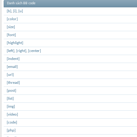
Danh sách BB code
[b]
,
[i]
,
[u]
[color]
[size]
[font]
[highlight]
[left]
,
[right]
,
[center]
[indent]
[email]
[url]
[thread]
[post]
[list]
[img]
[video]
[code]
[php]