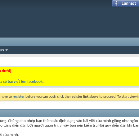
nks
n dưới).
a sẻ bài viết lên facebook
.
y have to
register
before you can post: click the register link above to proceed. To start view
ùng. Chúng cho phép bạn thêm các định dạng vào bài viết của mình giống như ngôn 
 từng diễn đàn bởi người quản trị, vì vậy bạn nên kiểm tra Nội quy diễn đàn khi bạn
ết của mình.