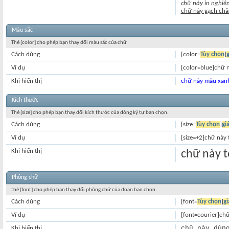
chữ này in nghiê
chữ này gạch châ
Màu sắc
Thẻ [color] cho phép bạn thay đổi màu sắc của chữ
Cách dùng
[color=
Tùy chọn
]
g
Ví dụ
[color=blue]chữ 
Khi hiển thị
chữ này màu xan
Kích thước
Thẻ [size] cho phép bạn thay đổi kích thước của dòng ký tự bạn chọn.
Cách dùng
[size=
Tùy chọn
]
giá
Ví dụ
[size=+2]chữ này 
Khi hiển thị
chữ này t
Phông chữ
thẻ [font] cho phép bạn thay đổi phông chữ của đoạn bạn chọn.
Cách dùng
[font=
Tùy chọn
]
gi
Ví dụ
[font=courier]ch
chữ này dùn
Khi hiển thị