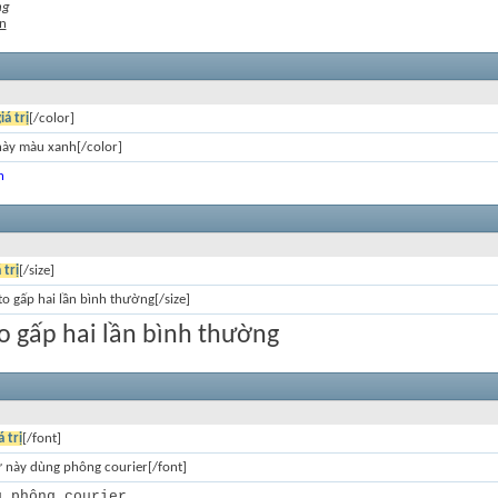
ng
n
iá trị
[/color]
này màu xanh[/color]
h
 trị
[/size]
to gấp hai lần bình thường[/size]
o gấp hai lần bình thường
á trị
[/font]
ữ này dùng phông courier[/font]
g phông courier