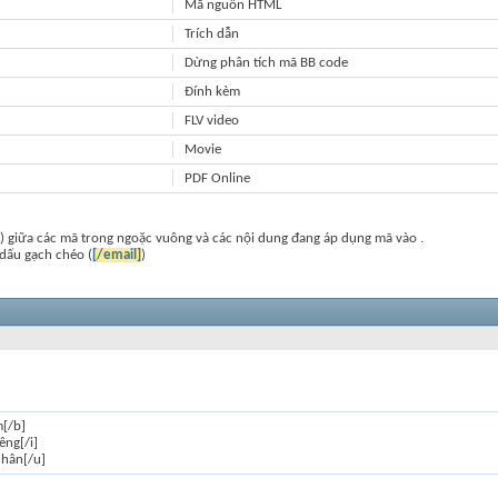
Mã nguồn HTML
Trích dẫn
Dừng phân tích mã BB code
Đính kèm
FLV video
Movie
PDF Online
) giữa các mã trong ngoặc vuông và các nội dung đang áp dụng mã vào .
dấu gạch chéo (
[/email]
)
m[/b]
êng[/i]
chân[/u]