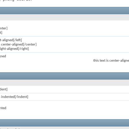
nter]
t]
ft-aligned[/left]
is center-aligned[/center]
 right-aligned[/right]
igned
this text is center-align
dent]
is indented[/indent]
ented