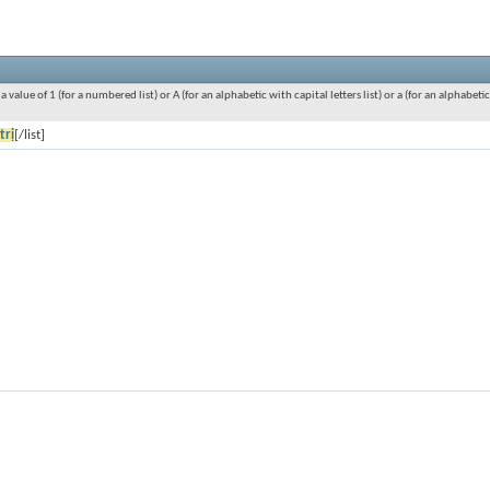
value of 1 (for a numbered list) or A (for an alphabetic with capital letters list) or a (for an alphabeti
trị
[/list]