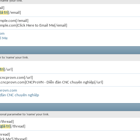
'name' your link.
il]
iá trị
[/email]
mple.com[/email]
mple.com]Click Here to Email Me[/email]
com
il Me
r to 'name' your link.
trị
[/url]
.cncprovn.com[/url]
m.cncprovn.com]CNCProVN - Diễn đàn CNC chuyên nghiệp[/url]
cprovn.com
 đàn CNC chuyên nghiệp
tional parameter to 'name' your link.
[/thread]
]
giá trị
[/thread]
hread]
ick Me![/thread]