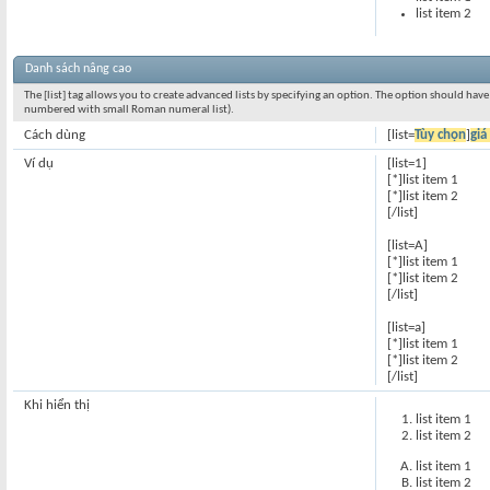
list item 2
Danh sách nâng cao
The [list] tag allows you to create advanced lists by specifying an option. The option should have a 
numbered with small Roman numeral list).
Cách dùng
[list=
Tùy chọn
]
giá 
Ví dụ
[list=1]
[*]list item 1
[*]list item 2
[/list]
[list=A]
[*]list item 1
[*]list item 2
[/list]
[list=a]
[*]list item 1
[*]list item 2
[/list]
Khi hiển thị
list item 1
list item 2
list item 1
list item 2