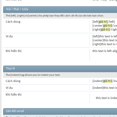
Trái / Phải / Giữa
Thẻ [left], [right] và [center] cho phép bạn thay đổi cách căn lề của văn bản bạn chọn.
Cách dùng
[left]
giá trị
[/left]
[center]
giá trị
[/ce
[right]
giá trị
[/righ
Ví dụ
[left]this text is le
[center]this text 
[right]this text is
Khi hiển thị
this text is left-al
Thụt lề
The [indent] tag allows you to indent your text.
Cách dùng
[indent]
giá trị
[/in
Ví dụ
[indent]this text 
Khi hiển thị
this text is ind
Liên kết email