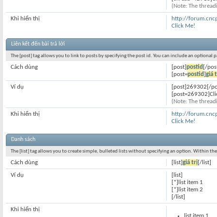
(Note: The threadi
Khi hiển thị
http://forum.cn
Click Me!
Liên kết đến bài trả lời
The [post] tag allows you to link to posts by specifying the post id. You can include an optional 
Cách dùng
[post]
postid
[/pos
[post=
postid
]
giá t
Ví dụ
[post]269302[/po
[post=269302]Cli
(Note: The threadi
Khi hiển thị
http://forum.cn
Click Me!
Danh sách
The [list] tag allows you to create simple, bulleted lists without specifying an option. Within the
Cách dùng
[list]
giá trị
[/list]
Ví dụ
[list]
[*]list item 1
[*]list item 2
[/list]
Khi hiển thị
list item 1