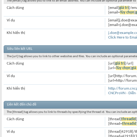
The [email] tag allows you to link to an email address. You can include an optional parameter to 
Cách dùng
[email]
giá trị
[/ema
[email=
Tùy chọn
]
g
Ví dụ
[email]j.doe@exa
[email=j.doe@exa
Khi hiển thị
j.doe@example.
Click Here to Ema
Siêu liên kết URL
The [url] tag allows you to link to other websites and files. You can include an optional paramete
Cách dùng
[url]
giá trị
[/url]
[url=
Tùy chọn
]
giá 
Ví dụ
[url]http://forum
[url=http://foru
Khi hiển thị
http://forum.cn
CNCProVN - Diễn
Liên kết đến chủ đề
The [thread] tag allows you to link to threads by specifying the thread id. You can include an op
Cách dùng
[thread]
threadid
[thread=
threadid
Ví dụ
[thread]42918[/t
[thread=42918]Cl