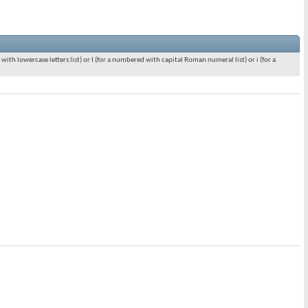
c with lowercase letters list) or I (for a numbered with capital Roman numeral list) or i (for a