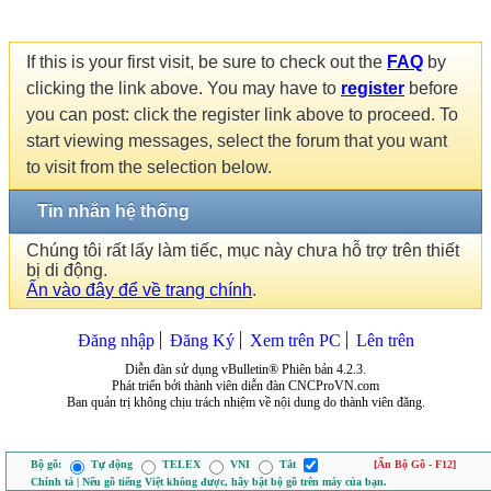
If this is your first visit, be sure to check out the
FAQ
by
clicking the link above. You may have to
register
before
you can post: click the register link above to proceed. To
start viewing messages, select the forum that you want
to visit from the selection below.
Tin nhắn hệ thống
Chúng tôi rất lấy làm tiếc, mục này chưa hỗ trợ trên thiết
bị di động.
Ấn vào đây để về trang chính
.
Đăng nhập
Đăng Ký
Xem trên PC
Lên trên
Diễn đàn sử dụng vBulletin® Phiên bản 4.2.3.
Phát triển bởi thành viên diễn đàn CNCProVN.com
Ban quản trị không chịu trách nhiệm về nội dung do thành viên đăng.
Bộ gõ:
Tự động
TELEX
VNI
Tắt
[Ẩn Bộ Gõ - F12]
Chính tả | Nếu gõ tiếng Việt không được, hãy bật bộ gõ trên máy của bạn.