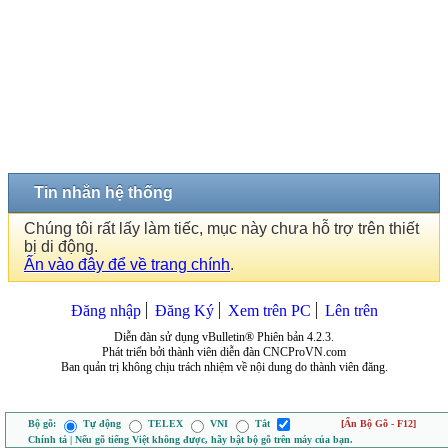
Tin nhắn hệ thống
Chúng tôi rất lấy làm tiếc, mục này chưa hỗ trợ trên thiết
bị di động.
Ấn vào đây để về trang chính
.
Đăng nhập
Đăng Ký
Xem trên PC
Lên trên
Diễn đàn sử dụng vBulletin® Phiên bản 4.2.3.
Phát triển bởi thành viên diễn đàn CNCProVN.com
Ban quản trị không chịu trách nhiệm về nội dung do thành viên đăng.
Bộ gõ:
Tự động
TELEX
VNI
Tắt
[Ẩn Bộ Gõ - F12]
Chính tả | Nếu gõ tiếng Việt không được, hãy bật bộ gõ trên máy của bạn.