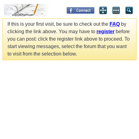
If this is your first visit, be sure to check out the
FAQ
by
clicking the link above. You may have to
register
before
you can post: click the register link above to proceed. To
start viewing messages, select the forum that you want
to visit from the selection below.