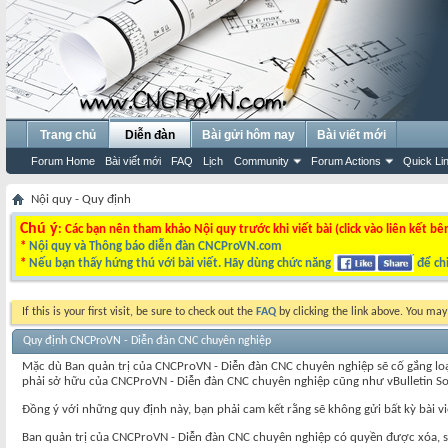
Trang chủ
Diễn đàn
Bài gửi hôm nay
Bài viết mới
Forum Home
Bài viết mới
FAQ
Lịch
Community
Forum Actions
Quick Li
Nội quy - Quy định
Chú ý
: Các bạn nên tham khảo Nội quy trước khi viết bài (click vào liên kết bê
*
Nội quy và Thông báo diễn đàn CNCProVN.com
*
Nếu bạn thấy hứng thú với bài viết. Hãy dùng chức năng
để chi
If this is your first visit, be sure to check out the
FAQ
by clicking the link above. You ma
Quy định CNCProVN - Diễn đàn CNC chuyên nghiệp
Mặc dù Ban quản trị của CNCProVN - Diễn đàn CNC chuyên nghiệp sẽ cố gắng loại b
phải sở hữu của CNCProVN - Diễn đàn CNC chuyên nghiệp cũng như vBulletin Solutio
Đồng ý với những quy định này, bạn phải cam kết rằng sẽ không gửi bất kỳ bài v
Ban quản trị của CNCProVN - Diễn đàn CNC chuyên nghiệp có quyền được xóa, sửa