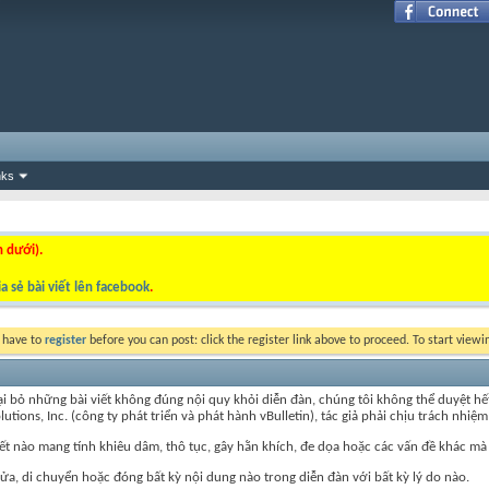
nks
n dưới).
a sẻ bài viết lên facebook
.
y have to
register
before you can post: click the register link above to proceed. To start view
ỏ những bài viết không đúng nội quy khỏi diễn đàn, chúng tôi không thể duyệt hết nội
ns, Inc. (công ty phát triển và phát hành vBulletin), tác giả phải chịu trách nhiệm 
iết nào mang tính khiêu dâm, thô tục, gây hằn khích, đe dọa hoặc các vấn đề khác mà
, di chuyển hoặc đóng bất kỳ nội dung nào trong diễn đàn với bất kỳ lý do nào.