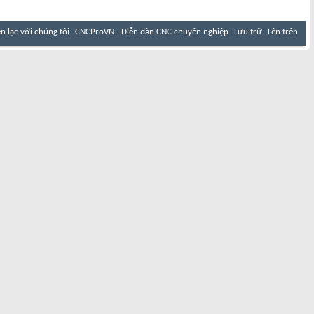
ên lạc với chúng tôi
CNCProVN - Diễn đàn CNC chuyên nghiệp
Lưu trữ
Lên trên