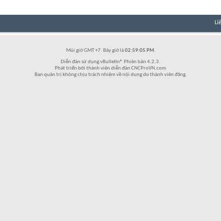
Li
Múi giờ GMT +7. Bây giờ là
02:59:05 PM
.
Diễn đàn sử dụng vBulletin® Phiên bản 4.2.3.
Phát triển bởi thành viên diễn đàn CNCProVN.com
Ban quản trị không chịu trách nhiệm về nội dung do thành viên đăng.