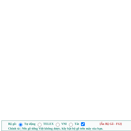
Bộ gõ:
Tự động
TELEX
VNI
Tắt
[Ẩn Bộ Gõ - F12]
Chính tả | Nếu gõ tiếng Việt không được, hãy bật bộ gõ trên máy của bạn.