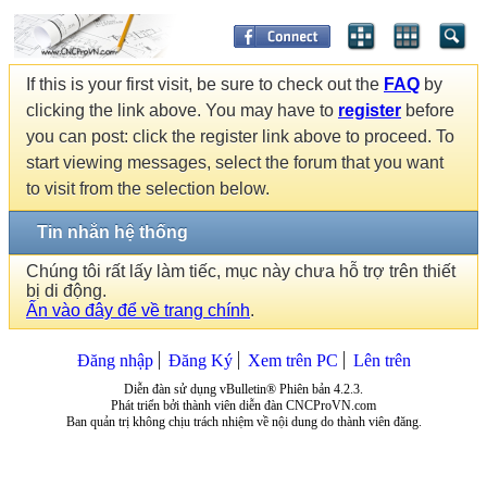
If this is your first visit, be sure to check out the
FAQ
by
clicking the link above. You may have to
register
before
you can post: click the register link above to proceed. To
start viewing messages, select the forum that you want
to visit from the selection below.
Tin nhắn hệ thống
Chúng tôi rất lấy làm tiếc, mục này chưa hỗ trợ trên thiết
bị di động.
Ấn vào đây để về trang chính
.
Đăng nhập
Đăng Ký
Xem trên PC
Lên trên
Diễn đàn sử dụng vBulletin® Phiên bản 4.2.3.
Phát triển bởi thành viên diễn đàn CNCProVN.com
Ban quản trị không chịu trách nhiệm về nội dung do thành viên đăng.